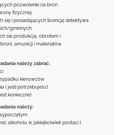
jących pozwolenie na broń
rony fizycznej
 się i posiadających licencję detektywa
skich/gminnych
ch się produkcją, obrotem i
oni, amunicji i materiałów
badania należy zabrać:
ci
rzypadku kierowców
a ( jeśli potrzebujesz)
 jest konieczne)
badania należy:
 wypoczętym
ać alkoholu w jakiejkolwiek postaci (