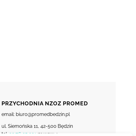
PRZYCHODNIA NZOZ PROMED
email: biuro@promedbedzin.pl
ul. Siemońska 11, 42-500 Będzin
tel.
32 76 25 331
nr wew. 1