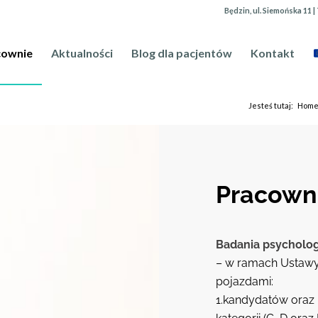
Będzin, ul. Siemońska 11 | 
cownie
Aktualności
Blog dla pacjentów
Kontakt
Jesteś tutaj:
Hom
Pracown
Badania psycholog
– w ramach Ustawy 
pojazdami:
1.kandydatów oraz