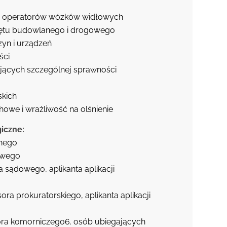
z operatorów wózków widłowych
zętu budowlanego i drogowego
yn i urządzeń
ści
jących szczególnej sprawności
skich
howe i wrażliwość na olśnienie
iczne:
znego
owego
a sądowego, aplikanta aplikacji
sora prokuratorskiego, aplikanta aplikacji
ora komorniczego6. osób ubiegających