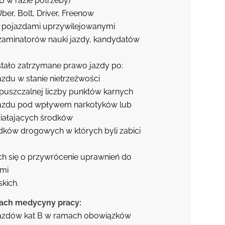
 B w razie potrzeby)
Uber, Bolt, Driver, Freenow
i pojazdami uprzywilejowanymi
egzaminatorów nauki jazdy, kandydatów
tało zatrzymane prawo jazdy po:
zdu w stanie nietrzeźwości
puszczalnej liczby punktów karnych
azdu pod wpływem narkotyków lub
ziałających środków
ków drogowych w których byli zabici
ch się o przywrócenie uprawnień do
ami
skich.
mach medycyny pracy:
jazdów kat B w ramach obowiązków