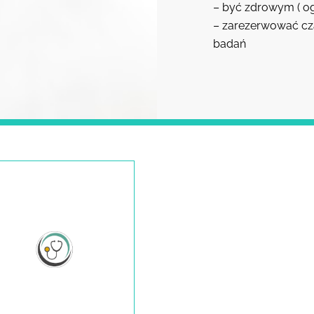
– być zdrowym ( o
– zarezerwować cza
badań