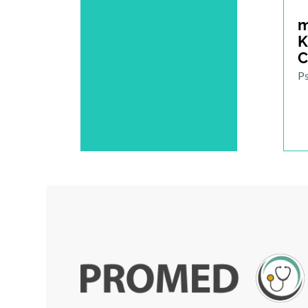
m
K
C
P