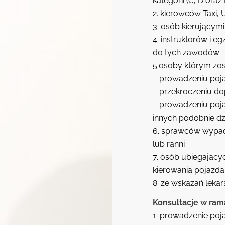
kategorii (C, D oraz
2. kierowców Taxi, 
3. osób kierującym
4. instruktorów i 
do tych zawodów
5.osoby którym zos
– prowadzeniu poja
– przekroczeniu do
– prowadzeniu poj
innych podobnie d
6. sprawców wypad
lub ranni
7. osób ubiegający
kierowania pojazd
8. ze wskazań lekar
Konsultacje w ra
1. prowadzenie po