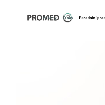
Witamy
O nas
Poradnie i pra