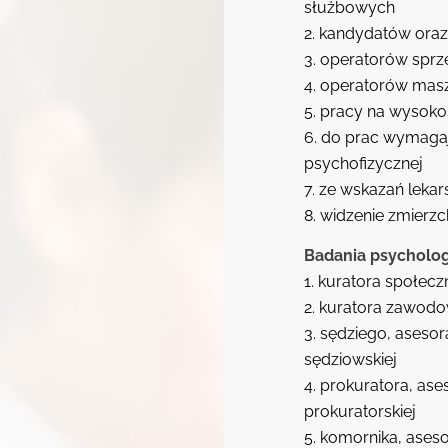
służbowych
2. kandydatów ora
3. operatorów spr
4. operatorów masz
5. pracy na wysoko
6. do prac wymaga
psychofizycznej
7. ze wskazań lekar
8. widzenie zmierzc
Badania psycholog
1. kuratora społec
2. kuratora zawod
3. sędziego, asesor
sędziowskiej
4. prokuratora, ase
prokuratorskiej
5. komornika, ases