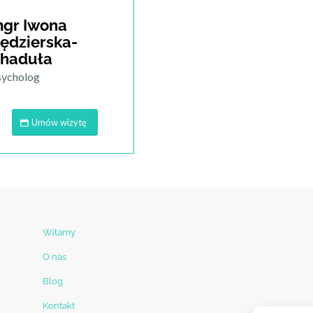
gr Iwona
ędzierska-
haduła
sycholog
Umów wizytę
Witamy
O nas
Blog
Kontakt