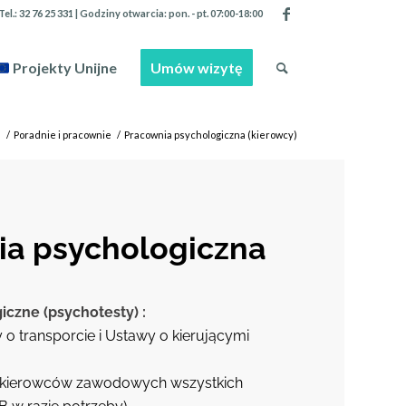
Tel.:
32 76 25 331
| Godziny otwarcia: pon. - pt. 07:00-18:00
Projekty Unijne
Umów wizytę
e
/
Poradnie i pracownie
/
Pracownia psychologiczna (kierowcy)
ia psychologiczna
iczne (psychotesty) :
o transporcie i Ustawy o kierującymi
 kierowców zawodowych wszystkich