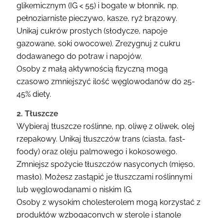
glikemicznym (IG < 55) i bogate w błonnik, np.
pełnoziarniste pieczywo, kasze, ryż brązowy.
Unikaj cukrów prostych (słodycze, napoje
gazowane, soki owocowe). Zrezygnuj z cukru
dodawanego do potraw i napojów.
Osoby z małą aktywnością fizyczną mogą
czasowo zmniejszyć ilość węglowodanów do 25-
45% diety.
2. Tłuszcze
Wybieraj tłuszcze roślinne, np. oliwę z oliwek, olej
rzepakowy. Unikaj tłuszczów trans (ciasta, fast-
foody) oraz oleju palmowego i kokosowego.
Zmniejsz spożycie tłuszczów nasyconych (mięso,
masło). Możesz zastąpić je tłuszczami roślinnymi
lub węglowodanami o niskim IG.
Osoby z wysokim cholesterolem mogą korzystać z
produktów wzbogaconych w sterole i stanole