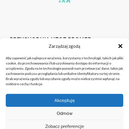
Increase
A
Reset
Decrease
A
A
font
font
font
size.
size.
size.
PRZYCHODNIA NZOZ PROMED
Zarządzaj zgodą
email: biuro@promedbedzin.pl
Aby zapewnić jak najlepsze wrażenia, korzystamy z technologii, takich jak pliki
ul. Siemońska 11, 42-500 Będzin
cookie, do przechowywania i/lub uzyskiwania dostępu do informacji o
tel.
32 76 25 331
nr wew. 1
urządzeniu. Zgoda na te technologie pozwoli nam przetwarzać dane, takie jak
zachowanie podczas przeglądania lub unikalne identyfikatory na tej stronie.
Brak wyrażenia zgody lub wycofanie zgody może niekorzystnie wpłynąć na
Poniedziałek-Piątek 07:00-18:00
niektóre cechy i funkcje.
W celu poprawienia jakości świadczonych usług na
Punkt pobrań-laboratorium: Poniedziałek-Piątek
naszej stronie wykorzystujemy pliki cookies. To
07:00-10:00
całkowicie bezpieczne dla Ciebie i Twoich danych. Jeśli
Akceptuję
nie wyrażasz na to zgody, prosimy, zmień ustawienia
Odmów
swojej przeglądarki.
Akceptuję
Informacje
Zobacz preferencje