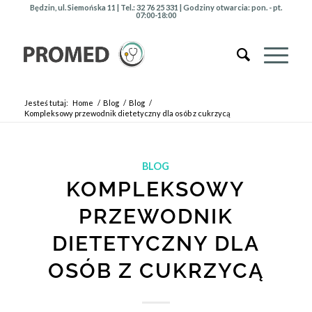
Będzin, ul. Siemońska 11 | Tel.:
32 76 25 331
| Godziny otwarcia: pon. - pt.
07:00-18:00
Jesteś tutaj:
Home
/
Blog
/
Blog
/
Kompleksowy przewodnik dietetyczny dla osób z cukrzycą
BLOG
KOMPLEKSOWY
PRZEWODNIK
DIETETYCZNY DLA
OSÓB Z CUKRZYCĄ